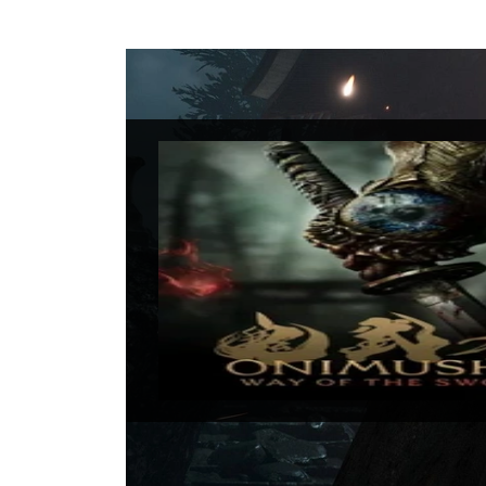
Onimus
Data di uscita:
4 
Piattaforme:
PC, 
Sviluppatori:
Ca
Produttori:
Cap
Genere:
Avventu