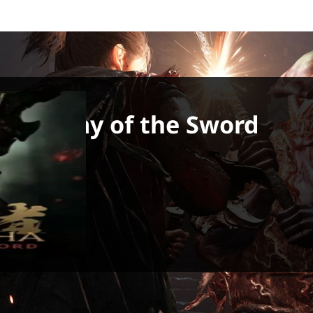
ha: Way of the Sword
settembre 2026
PS5, Xbox Series X
pcom
com
ra