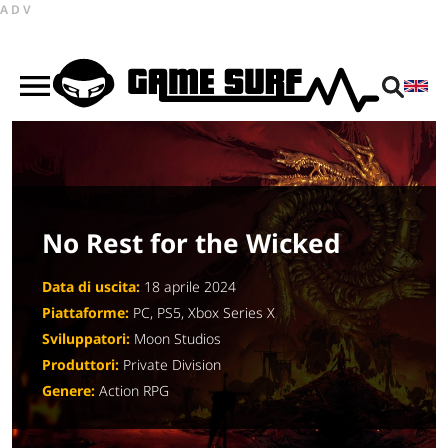
ADV
No Rest for the Wicked
Data di uscita:
18 aprile 2024
Piattaforme:
PC, PS5, Xbox Series X
Sviluppatori:
Moon Studios
Produttori:
Private Division
Genere:
Action RPG