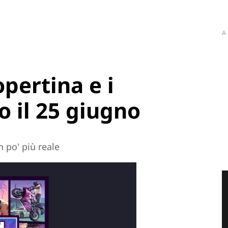
A
opertina e i
o il 25 giugno
n po' più reale