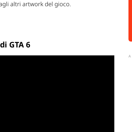
gli altri artwork del gioco.
 di GTA 6
A