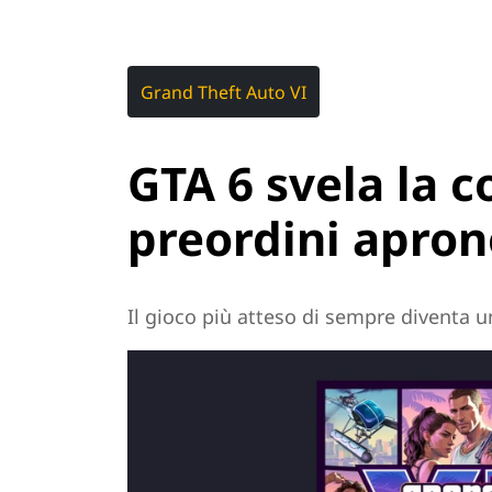
Grand Theft Auto VI
GTA 6 svela la c
preordini apron
Il gioco più atteso di sempre diventa u