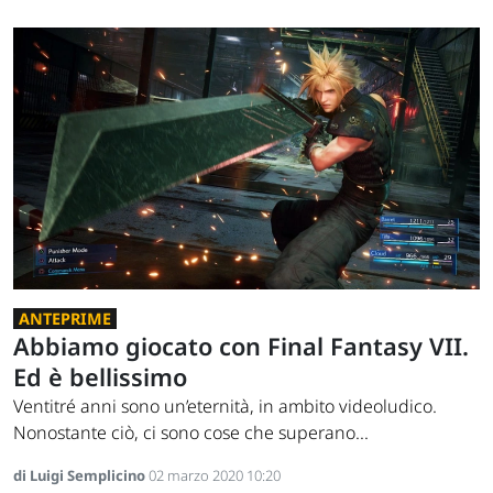
ANTEPRIME
Abbiamo giocato con Final Fantasy VII.
Ed è bellissimo
Ventitré anni sono un’eternità, in ambito videoludico.
Nonostante ciò, ci sono cose che superano...
di Luigi Semplicino
02 marzo 2020 10:20