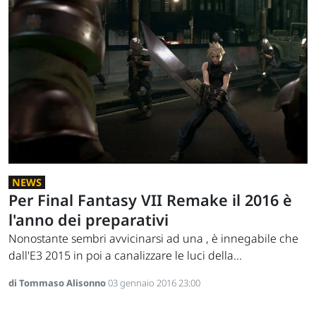
NEWS
Per Final Fantasy VII Remake il 2016 è
l'anno dei preparativi
Nonostante sembri avvicinarsi ad una , è innegabile che
dall'E3 2015 in poi a canalizzare le luci della...
di Tommaso Alisonno
03 gennaio 2016 23:00