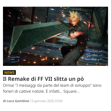
NEWS
Il Remake di FF VII slitta un pò
Ormai "I messaggi da parte del team di sviluppo" sono
forieri di cattive notizie. E infatti... Square...
di Luca Gambino
13 gennaio 2020 23:00