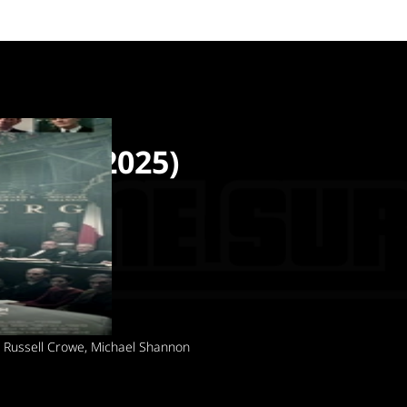
erga (2025)
osto 2025
ico
erbilt
 Russell Crowe, Michael Shannon