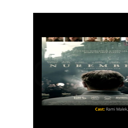
Norimb
Data di uscita:
ag
Distributori:
Produttori:
Genere:
Drammat
Regia:
James Vand
Sceneggiatura:
Cast:
Rami Malek,