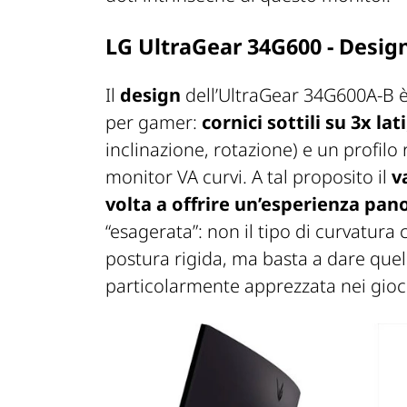
LG UltraGear 34G600 - Desig
Il
design
dell’UltraGear 34G600A-B 
per gamer:
cornici sottili su 3x lati
inclinazione, rotazione) e un profilo 
monitor VA curvi. A tal proposito il
v
volta a offrire un’esperienza pa
“esagerata”: non il tipo di curvatur
postura rigida, ma basta a dare que
particolarmente apprezzata nei giochi 