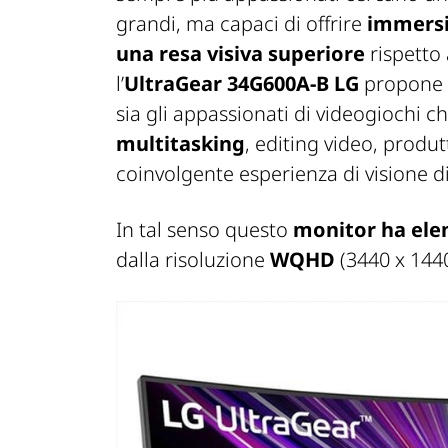
grandi, ma capaci di offrire
immersiv
una resa visiva superiore
rispetto 
l’
UltraGear 34G600A-B LG
propone 
sia gli appassionati di videogiochi 
multitasking
, editing video, produt
coinvolgente esperienza di visione di 
In tal senso questo
monitor ha elem
dalla risoluzione
WQHD
(3440 x 1440