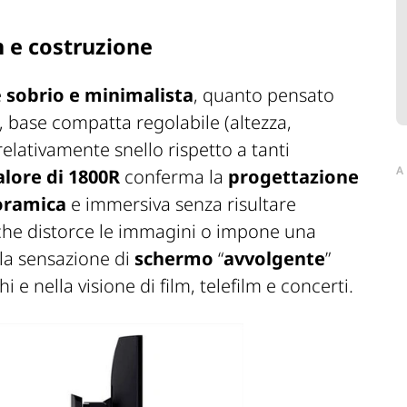
n e costruzione
è
sobrio e minimalista
, quanto pensato
, base compatta regolabile (altezza,
relativamente snello rispetto a tanti
A
alore di 1800R
conferma la
progettazione
noramica
e immersiva senza risultare
a che distorce le immagini o impone una
lla sensazione di
schermo
“
avvolgente
”
e nella visione di film, telefilm e concerti.