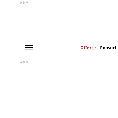
ADV
Offerte
Popsurf
ADV