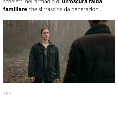
scheletri nell'armadio di
un'oscura faida
familiare
che si trascina da generazioni.
ADV