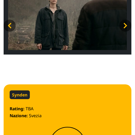
Synden
Rating:
TBA
Nazione:
Svezia