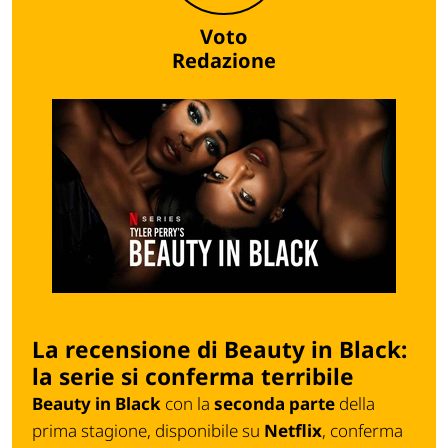
Voto
Redazione
La recensione di Beauty in Black:
la serie si conferma terribile
Beauty in Black
con la
seconda parte
della
prima stagione, disponibile su
Netflix
, conferma