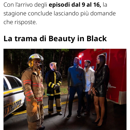
Con l’arrivo degli
episodi dal 9 al 16,
la
stagione conclude lasciando più domande
che risposte.
La trama di Beauty in Black