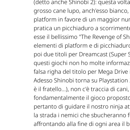
(detto anche Shinobi 2): questa vol
grosso cane lupo, anch'esso bianco, 
platform in favore di un maggior nu
pratica un picchiaduro a scorrimento.
esse il bellissimo "The Revenge of Shi
elementi di platform e di picchiadu
poi due titoli per Dreamcast (Super S
questi giochi non ho molte informaz
falsa righa del titolo per Mega Driv
Adesso Shinobi torna su Playstation 2
è il fratello...), non c'è traccia di can
fondamentalmente il gioco proposto 
pertanto di guidare il nostro ninja 
la strada i nemici che sbucheranno f
affrontando alla fine di ogni area il b