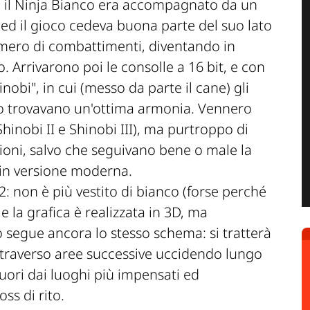
ta il Ninja Bianco era accompagnato da un
ed il gioco cedeva buona parte del suo lato
mero di combattimenti, diventando in
 Arrivarono poi le consolle a 16 bit, e con
nobi", in cui (messo da parte il cane) gli
ro trovavano un'ottima armonia. Vennero
hinobi II e Shinobi III), ma purtroppo di
ioni, salvo che seguivano bene o male la
e in versione moderna.
: non è più vestito di bianco (forse perché
i, e la grafica è realizzata in 3D, ma
segue ancora lo stesso schema: si tratterà
attraverso aree successive uccidendo lungo
uori dai luoghi più impensati ed
oss di rito.