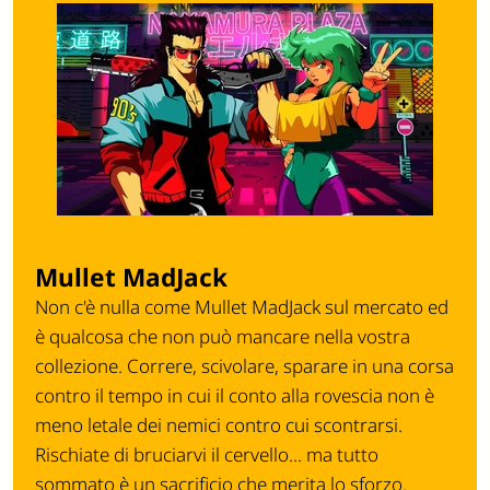
Mullet MadJack
Non c'è nulla come Mullet MadJack sul mercato ed
è qualcosa che non può mancare nella vostra
collezione. Correre, scivolare, sparare in una corsa
contro il tempo in cui il conto alla rovescia non è
meno letale dei nemici contro cui scontrarsi.
Rischiate di bruciarvi il cervello... ma tutto
sommato è un sacrificio che merita lo sforzo.