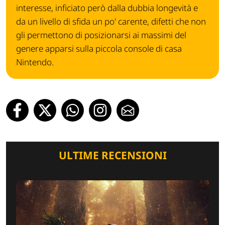
interesse, inficiato però dalla dubbia longevità e
da un livello di sfida un po' carente, difetti che non
gli permettono di posizionarsi ai massimi del
genere apparsi sulla piccola console di casa
Nintendo.
ULTIME RECENSIONI