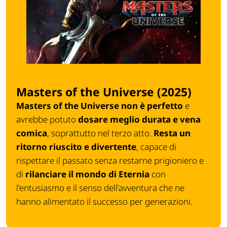
Masters of the Universe (2025)
Masters of the Universe
non è perfetto
e
avrebbe potuto
dosare meglio durata e vena
comica
, soprattutto nel terzo atto.
Resta un
ritorno riuscito e divertente
, capace di
rispettare il passato senza restarne prigioniero e
di
rilanciare il mondo di Eternia
con
l'entusiasmo e il senso dell'avventura che ne
hanno alimentato il successo per generazioni.