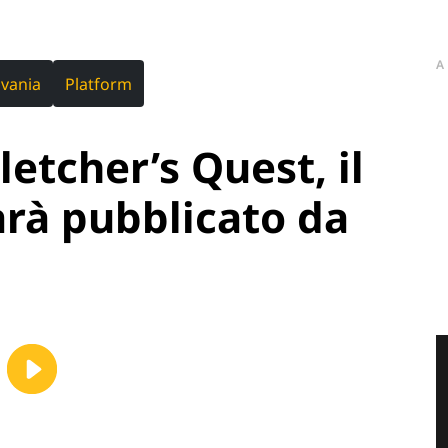
A
vania
Platform
letcher’s Quest, il
rà pubblicato da