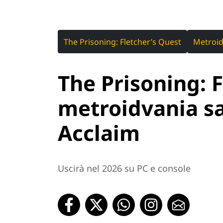
The Prisoning: Fletcher’s Quest
Metroid
The Prisoning: F
metroidvania sa
Acclaim
Uscirà nel 2026 su PC e console