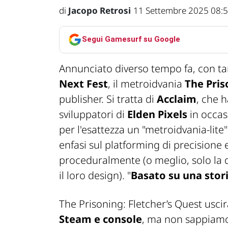
di
Jacopo Retrosi
11 Settembre 2025 08:
Segui Gamesurf su Google
Annunciato diverso tempo fa, con ta
Next Fest
, il metroidvania
The Pris
publisher. Si tratta di
Acclaim
, che 
sviluppatori di
Elden Pixels
in occas
per l'esattezza un "metroidvania-lite
enfasi sul platforming di precisione e
proceduralmente (o meglio, solo la d
il loro design). "
Basato su una stor
The Prisoning: Fletcher’s Quest usci
Steam e console
, ma non sappiamo a