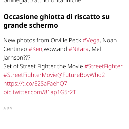
privilegiato attrici britanniche.
Occasione ghiotta di riscatto su
grande schermo
New photos from Orville Peck
#Vega
, Noah
Centineo
#Ken
,wow,and
#Nitara
, Mel
Jarnson???
Set of Street Fighter the Movie
#StreetFighter
#StreetFighterMovie
@FutureBoyWho2
https://t.co/E2SaFaehQ7
pic.twitter.com/81ap1G5r2T
ADV