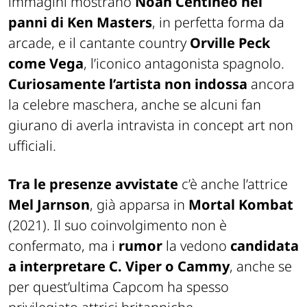
immagini mostrano
Noah Centineo nei
panni di Ken Masters
, in perfetta forma da
arcade, e il cantante country
Orville Peck
come Vega
, l’iconico antagonista spagnolo.
Curiosamente l’artista non indossa
ancora
la celebre maschera, anche se alcuni fan
giurano di averla intravista in concept art non
ufficiali.
Tra le presenze avvistate
c’è anche l’attrice
Mel Jarnson
, già apparsa in
Mortal Kombat
(2021). Il suo coinvolgimento non è
confermato, ma i
rumor
la vedono
candidata
a interpretare C. Viper o Cammy
, anche se
per quest’ultima Capcom ha spesso