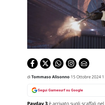
di
Tommaso Alisonno
15 Ottobre 2024 1
Segui Gamesurf su Google
Payday 3
è arrivato sugli scaffali ne