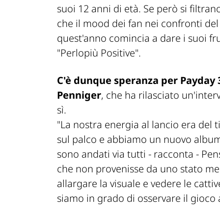
suoi 12 anni di età. Se però si filtran
che il
mood
dei fan nei confronti de
quest'anno comincia a dare i suoi frut
"
Perlopiù Positive
".
C'è dunque speranza per Payday 
Penniger
, che ha rilasciato un'inter
sì.
"La nostra energia al lancio era del
sul palco e abbiamo un nuovo album'
sono andati via tutti
- racconta -
Pens
che non provenisse da uno stato ment
allargare la visuale e vedere le cat
siamo in grado di osservare il gioco 