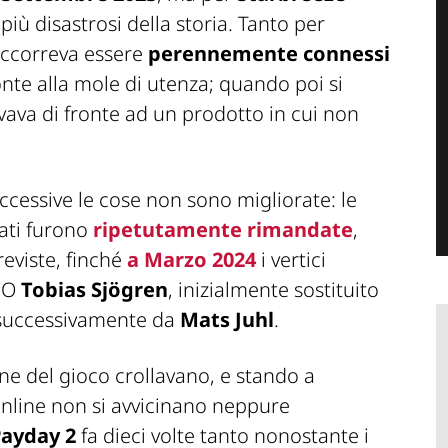
 più disastrosi della storia. Tanto per
 occorreva essere
perennemente connessi
nte alla mole di utenza; quando poi si
rovava di fronte ad un prodotto in cui non
essive le cose non sono migliorate: le
ati furono
ripetutamente rimandate
,
reviste, finché
a Marzo 2024
i vertici
CEO
Tobias Sjögren
, inizialmente sostituito
successivamente da
Mats Juhl
.
one del gioco crollavano, e stando a
online non si avvicinano neppure
ayday 2
fa dieci volte tanto nonostante i