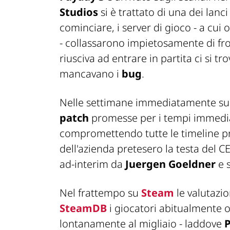
Studios
si è trattato di una dei lanci
cominciare, i server di gioco - a cui
- collassarono impietosamente di fro
riusciva ad entrare in partita ci si t
mancavano i
bug
.
Nelle settimane immediatamente succ
patch
promesse per i tempi immedi
compromettendo tutte le
timeline
p
dell'azienda pretesero la testa del 
ad-interim
da
Juergen Goeldner
e 
Nel frattempo su
Steam
le valutazi
SteamDB
i giocatori abitualmente 
lontanamente al migliaio - laddove
P