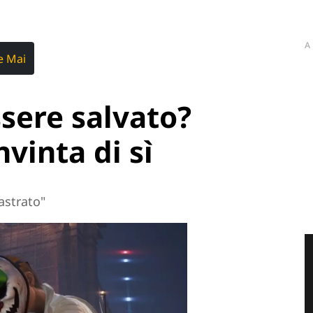
A
e Mai
sere salvato?
vinta di sì
sastrato"