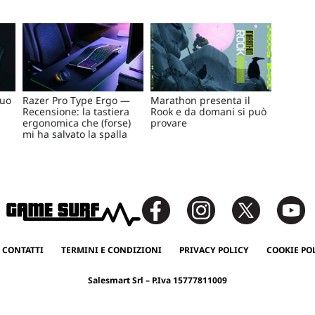
tuo
Razer Pro Type Ergo —
Marathon presenta il
Recensione: la tastiera
Rook e da domani si può
ergonomica che (forse)
provare
mi ha salvato la spalla
 CONTATTI
TERMINI E CONDIZIONI
PRIVACY POLICY
COOKIE PO
Salesmart Srl – P.Iva 15777811009