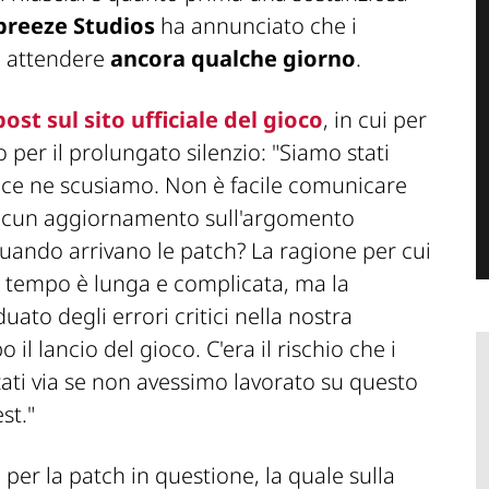
breeze Studios
ha annunciato che i
o attendere
ancora qualche giorno
.
post sul sito ufficiale del gioco
, in cui per
o per il prolungato silenzio:
"Siamo stati
 e ce ne scusiamo. Non è facile comunicare
 alcun aggiornamento sull'argomento
: quando arrivano le patch? La ragione per cui
 tempo è lunga e complicata, ma la
ato degli errori critici nella nostra
l lancio del gioco. C'era il rischio che i
zati via se non avessimo lavorato su questo
st."
o
per la patch in questione, la quale sulla