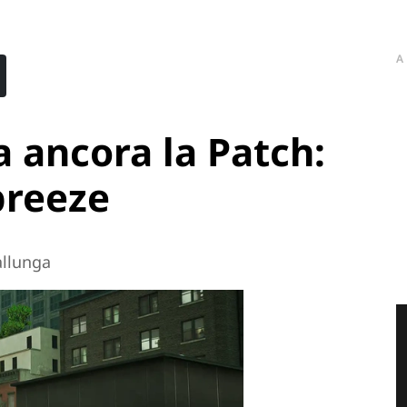
A
a ancora la Patch:
breeze
 allunga