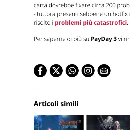
carta dovrebbe
fixare
circa 200 prob
- tuttora presenti sebbene un hotfi
risolto i
problemi più catastrofici
.
Per saperne di più su
PayDay 3
vi r
Articoli simili