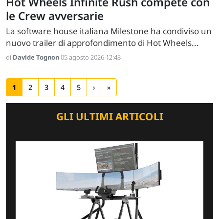
Hot Wheels Infinite Rush compete con
le Crew avversarie
La software house italiana Milestone ha condiviso un
nuovo trailer di approfondimento di Hot Wheels...
di
Davide Tognon
05 agosto 2026 12:43
1
2
3
4
5
›
»
GLI ULTIMI ARTICOLI