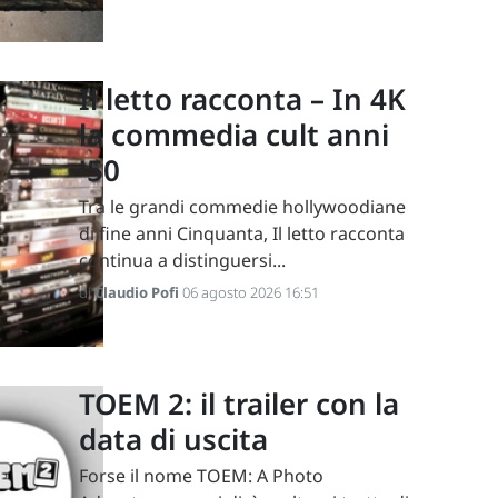
Il letto racconta – In 4K
la commedia cult anni
'50
Tra le grandi commedie hollywoodiane
di fine anni Cinquanta, Il letto racconta
continua a distinguersi...
di
Claudio Pofi
06 agosto 2026 16:51
TOEM 2: il trailer con la
data di uscita
Forse il nome TOEM: A Photo