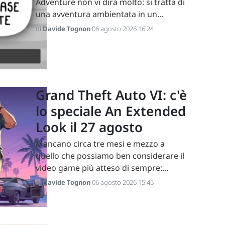
Adventure non vi dirà molto: si tratta di
una avventura ambientata in un...
di
Davide Tognon
06 agosto 2026 16:24
Grand Theft Auto VI: c'è
lo speciale An Extended
Look il 27 agosto
Mancano circa tre mesi e mezzo a
quello che possiamo ben considerare il
video game più atteso di sempre:...
di
Davide Tognon
06 agosto 2026 15:45