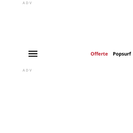
ADV
Offerte
Popsurf
ADV