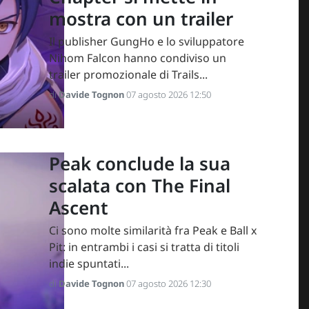
mostra con un trailer
Il publisher GungHo e lo sviluppatore
Nihom Falcon hanno condiviso un
trailer promozionale di Trails...
di
Davide Tognon
07 agosto 2026 12:50
Peak conclude la sua
scalata con The Final
Ascent
Ci sono molte similarità fra Peak e Ball x
Pit: in entrambi i casi si tratta di titoli
indie spuntati...
di
Davide Tognon
07 agosto 2026 12:30