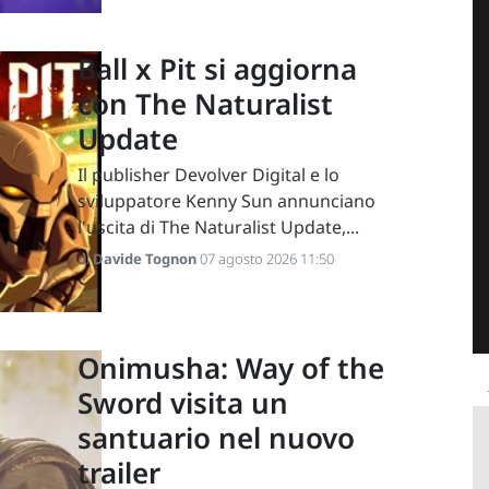
Ball x Pit si aggiorna
con The Naturalist
Update
Il publisher Devolver Digital e lo
sviluppatore Kenny Sun annunciano
l'uscita di The Naturalist Update,...
di
Davide Tognon
07 agosto 2026 11:50
Onimusha: Way of the
Sword visita un
santuario nel nuovo
trailer