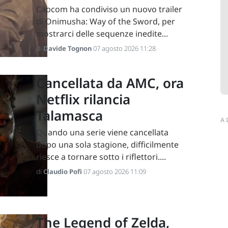
Capcom ha condiviso un nuovo trailer
di Onimusha: Way of the Sword, per
mostrarci delle sequenze inedite...
di
Davide Tognon
07 agosto 2026 11:28
Cancellata da AMC, ora
Netflix rilancia
Talamasca
A
Quando una serie viene cancellata
dopo una sola stagione, difficilmente
riesce a tornare sotto i riflettori....
di
Claudio Pofi
07 agosto 2026 11:09
The Legend of Zelda,