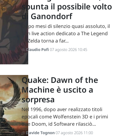
spunta il possibile volto
di Ganondorf
Dopo mesi di silenzio quasi assoluto, il
film live action dedicato a The Legend
of Zelda torna a far...
di
Claudio Pofi
07 agosto 2026 10:45
Quake: Dawn of the
Machine è uscito a
sorpresa
Nel 1996, dopo aver realizzato titoli
epocali come Wolfenstein 3D e i primi
due Doom, id Software rilasciò...
di
Davide Tognon
07 agosto 2026 11:00