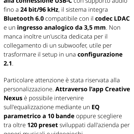
alla connessione USB-C
con supporto audio
fino a
24 bit/96 kHz
, il sistema integra
Bluetooth 6.0
compatibile con il
codec LDAC
e un
ingresso analogico da 3,5 mm
. Non
manca inoltre un'uscita dedicata per il
collegamento di un subwoofer, utile per
trasformare il setup in una
configurazione
2.1
.
Particolare attenzione è stata riservata alla
personalizzazione.
Attraverso l'app Creative
Nexus
è possibile intervenire
sull'equalizzazione mediante un
EQ
parametrico a 10 bande
oppure scegliere
tra oltre
120 preset
sviluppati dall'azienda per
generi musicali e videogiochi.