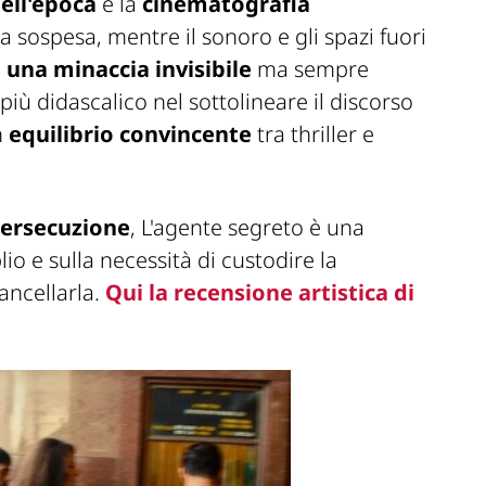
dell'epoca
e la
cinematografia
 sospesa, mentre il sonoro e gli spazi fuori
 una minaccia invisibile
ma sempre
iù didascalico nel sottolineare il discorso
n
equilibrio convincente
tra thriller e
persecuzione
,
L'agente segreto
è una
o e sulla necessità di custodire la
ancellarla.
Qui la recensione artistica di