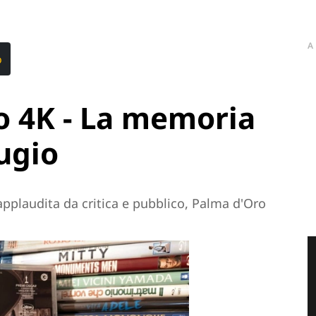
A
o
o 4K - La memoria
ugio
applaudita da critica e pubblico, Palma d'Oro