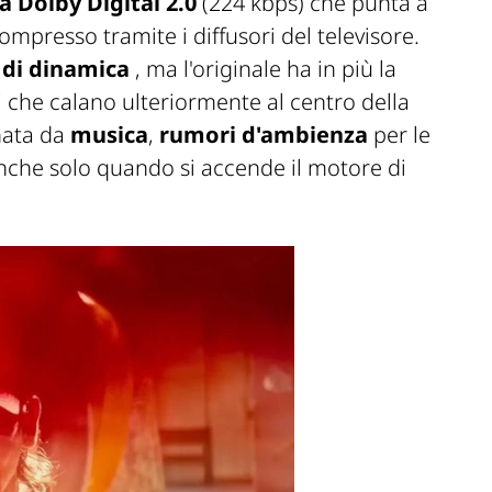
a Dolby Digital 2.0
(224 kbps) che punta a
ompresso tramite i diffusori del televisore.
 di dinamica
, ma l'originale ha in più la
hi che calano ulteriormente al centro della
ata da
musica
,
rumori d'ambienza
per le
che solo quando si accende il motore di