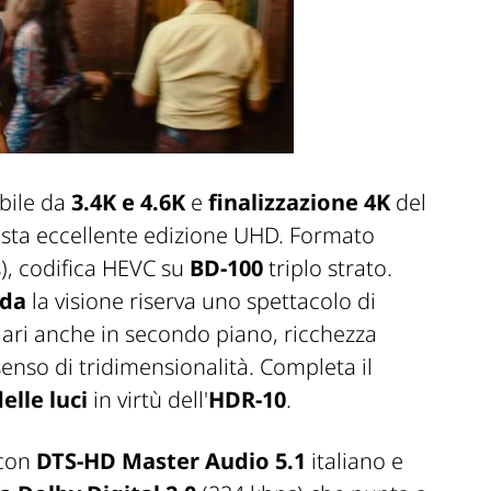
abile da
3.4K e 4.6K
e
finalizzazione 4K
del
esta eccellente edizione UHD. Formato
), codifica HEVC su
BD-100
triplo strato.
ida
la visione riserva uno spettacolo di
olari anche in secondo piano, ricchezza
senso di tridimensionalità. Completa il
lle luci
in virtù dell'
HDR-10
.
 con
DTS-HD Master Audio 5.1
italiano e