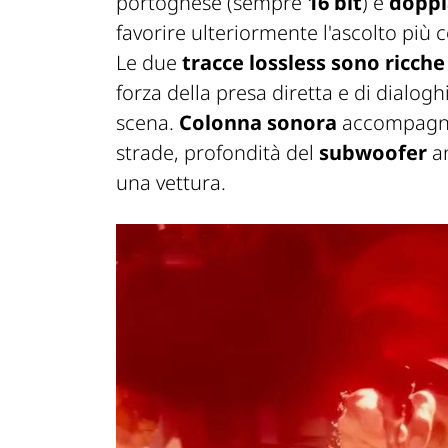
portoghese (sempre
16 bit
) e
doppi
favorire ulteriormente l'ascolto più c
Le due
tracce lossless sono ricche
forza della presa diretta e di dialog
scena.
Colonna sonora
accompagn
strade, profondità del
subwoofer
an
una vettura.