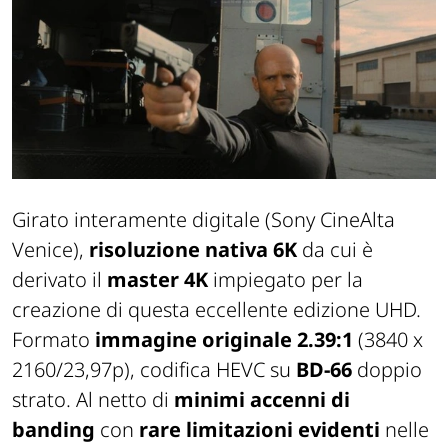
Girato interamente digitale (Sony CineAlta
Venice),
risoluzione nativa 6K
da cui è
derivato il
master 4K
impiegato per la
creazione di questa eccellente edizione UHD.
Formato
immagine originale 2.39:1
(3840 x
2160/23,97p), codifica HEVC su
BD-66
doppio
strato. Al netto di
minimi accenni di
banding
con
rare limitazioni evidenti
nelle