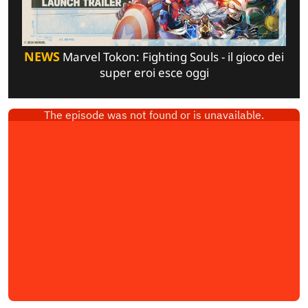
NEWS
Marvel Tokon: Fighting Souls - il gioco dei
super eroi esce oggi