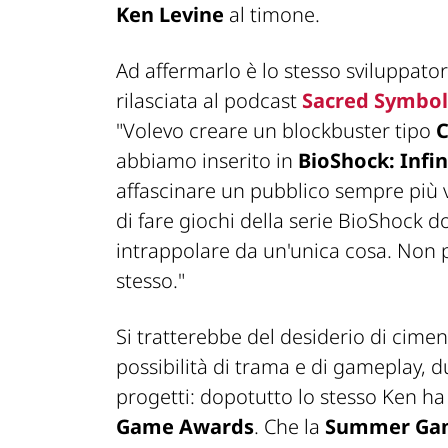
Ken Levine
al timone.
Ad affermarlo è lo stesso sviluppatore
rilasciata al podcast
Sacred Symbol
"Volevo creare un blockbuster tipo
C
abbiamo inserito in
BioShock: Infin
affascinare un pubblico sempre più 
di fare giochi della serie BioShock d
intrappolare da un'unica cosa. Non p
stesso."
Si tratterebbe del desiderio di ciment
possibilità di trama e di gameplay, d
progetti: dopotutto lo stesso Ken h
Game Awards
. Che la
Summer Gam