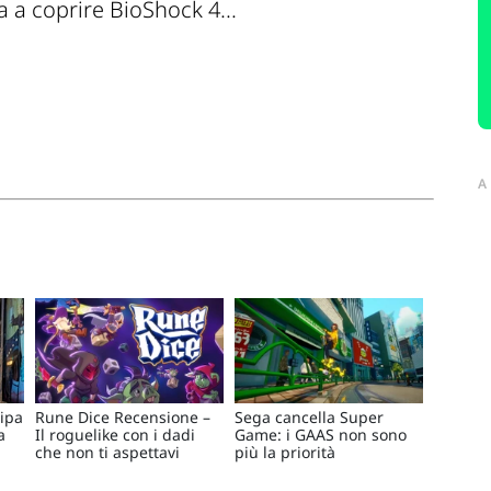
a a coprire BioShock 4...
A
cipa
Rune Dice Recensione –
Sega cancella Super
a
Il roguelike con i dadi
Game: i GAAS non sono
che non ti aspettavi
più la priorità