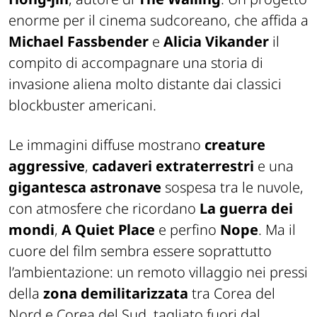
enorme per il cinema sudcoreano, che affida a
Michael Fassbender
e
Alicia Vikander
il
compito di accompagnare una storia di
invasione aliena molto distante dai classici
blockbuster americani.
Le immagini diffuse mostrano
creature
aggressive
,
cadaveri extraterrestri
e una
gigantesca astronave
sospesa tra le nuvole,
con atmosfere che ricordano
La guerra dei
mondi
,
A Quiet Place
e perfino
Nope
. Ma il
cuore del film sembra essere soprattutto
l’ambientazione: un remoto villaggio nei pressi
della
zona demilitarizzata
tra Corea del
Nord e Corea del Sud, tagliato fuori dal