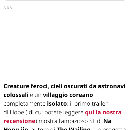
ADV
Creature feroci, cieli oscurati da astronavi
colossali
e un
villaggio coreano
completamente
isolato
: il primo trailer
di
Hope
( di cui potete leggere
qui la nostra
recensione
) mostra l’ambizioso SF di
Na
Hong-jin
, autore di
The Wailing
. Un progetto