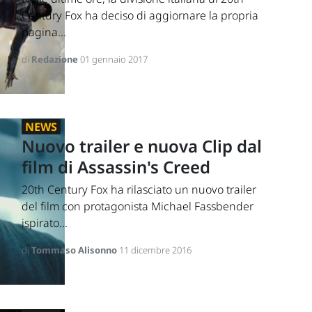
Century Fox ha deciso di aggiornare la propria
pagina...
di
Redazione
01 gennaio 2017
NEWS
Nuovo trailer e nuova Clip dal
film di Assassin's Creed
20th Century Fox ha rilasciato un nuovo trailer
del film con protagonista Michael Fassbender
ispirato...
di
Tommaso Alisonno
11 dicembre 2016