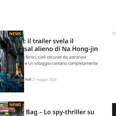
NEWS
A
Hope: il trailer svela il
kolossal alieno di Na Hong-jin
Creature feroci, cieli oscurati da astronavi
colossali e un villaggio coreano completamente
isolato:...
di
Claudio Pofi
21 maggio 2026
NEWS
Black Bag – Lo spy-thriller su