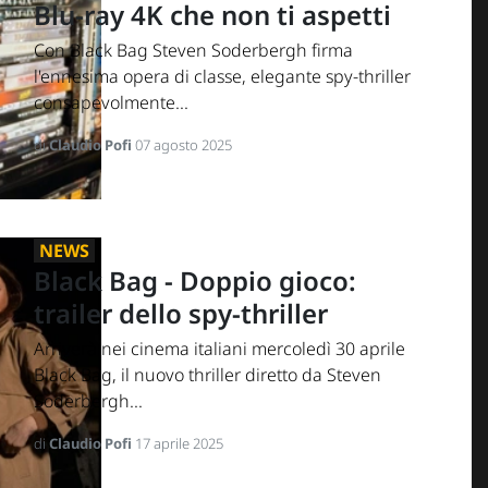
Blu-ray 4K che non ti aspetti
Con Black Bag Steven Soderbergh firma
l'ennesima opera di classe, elegante spy-thriller
consapevolmente...
di
Claudio Pofi
07 agosto 2025
NEWS
Black Bag - Doppio gioco:
trailer dello spy-thriller
Arriverà nei cinema italiani mercoledì 30 aprile
Black Bag, il nuovo thriller diretto da Steven
Soderbergh...
di
Claudio Pofi
17 aprile 2025