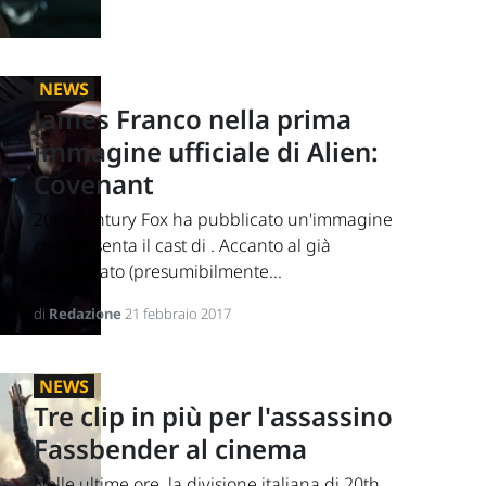
NEWS
James Franco nella prima
immagine ufficiale di Alien:
Covenant
20th Century Fox ha pubblicato un'immagine
che presenta il cast di . Accanto al già
annunciato (presumibilmente...
di
Redazione
21 febbraio 2017
NEWS
Tre clip in più per l'assassino
Fassbender al cinema
Nelle ultime ore, la divisione italiana di 20th