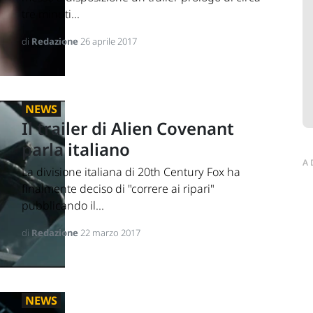
tre minuti...
di
Redazione
26 aprile 2017
NEWS
Il trailer di Alien Covenant
parla italiano
A
La divisione italiana di 20th Century Fox ha
finalmente deciso di "correre ai ripari"
pubblicando il...
di
Redazione
22 marzo 2017
NEWS