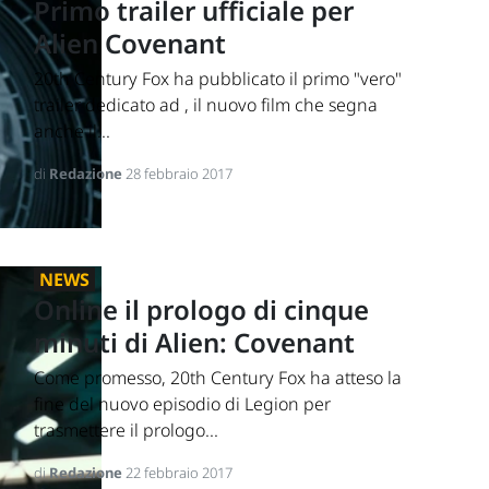
Primo trailer ufficiale per
Alien Covenant
20th Century Fox ha pubblicato il primo "vero"
trailer dedicato ad , il nuovo film che segna
anche il...
di
Redazione
28 febbraio 2017
NEWS
Online il prologo di cinque
minuti di Alien: Covenant
Come promesso, 20th Century Fox ha atteso la
fine del nuovo episodio di Legion per
trasmettere il prologo...
di
Redazione
22 febbraio 2017