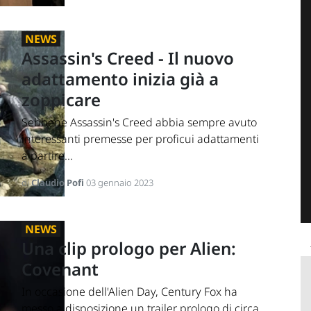
NEWS
Assassin's Creed - Il nuovo
adattamento inizia già a
zoppicare
Sebbene Assassin's Creed abbia sempre avuto
interessanti premesse per proficui adattamenti
a partire...
di
Claudio Pofi
03 gennaio 2023
NEWS
Una clip prologo per Alien:
Covenant
In occasione dell'Alien Day, Century Fox ha
messo a disposizione un trailer prologo di circa