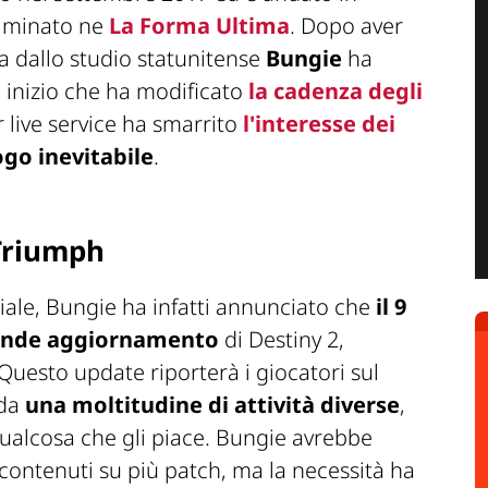
ulminato ne
La Forma Ultima
. Dopo aver
ta dallo studio statunitense
Bungie
ha
 inizio che ha modificato
la cadenza degli
r live service ha smarrito
l'interesse dei
ogo inevitabile
.
Triumph
ciale, Bungie ha infatti annunciato che
il 9
rande aggiornamento
di Destiny 2,
 Questo update riporterà i giocatori sul
 da
una moltitudine di attività diverse
,
qualcosa che gli piace. Bungie avrebbe
contenuti su più patch, ma la necessità ha