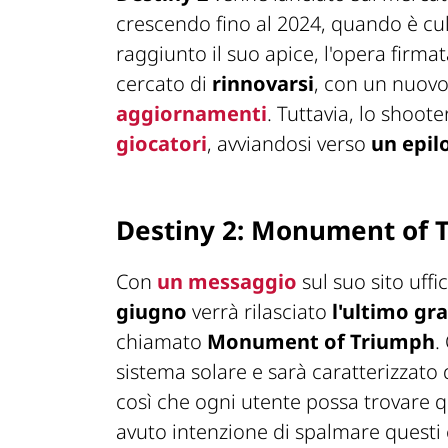
crescendo fino al 2024, quando è c
raggiunto il suo apice, l'opera firma
cercato di
rinnovarsi
, con un nuovo
aggiornamenti
. Tuttavia, lo shoote
giocatori
, avviandosi verso
un epil
Destiny 2: Monument of 
Con
un messaggio
sul suo sito uffi
giugno
verrà rilasciato
l'ultimo g
chiamato
Monument of Triumph
.
sistema solare e sarà caratterizzato
così che ogni utente possa trovare 
avuto intenzione di spalmare questi 