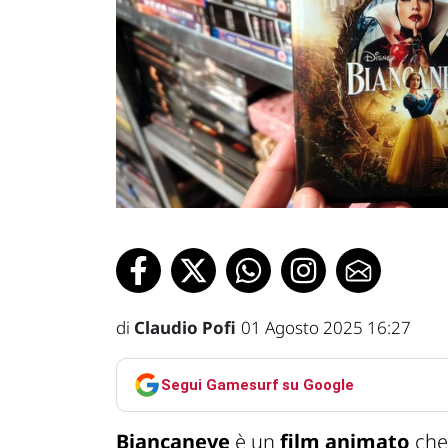
di
Claudio Pofi
01 Agosto 2025 16:27
Segui Gamesurf su Google
Biancaneve
è un
film animato
che 