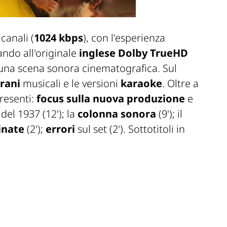
canali (
1024 kbps
), con l'esperienza
ndo all'originale
inglese Dolby TrueHD
 una scena sonora cinematografica. Sul
brani
musicali e le versioni
karaoke
. Oltre a
resenti:
focus sulla nuova produzione
e
del 1937 (12'); la
colonna sonora
(9'); il
inate
(2');
errori
sul set (2'). Sottotitoli in