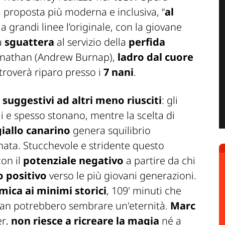
 proposta più moderna e inclusiva, “
al
 a grandi linee l’originale, con la giovane
va
sguattera
al servizio della
perfida
Jonathan (Andrew Burnap),
ladro dal cuore
 troverà riparo presso i
7 nani
.
uggestivi ad altri meno riusciti
: gli
 e spesso stonano, mentre la scelta di
iallo canarino
genera squilibrio
mata. Stucchevole e stridente questo
con il
potenziale negativo
a partire da chi
o positivo
verso le più giovani generazioni.
mica ai minimi storici
, 109' minuti che
 fan potrebbero sembrare un'eternità.
Marc
er
,
non riesce a ricreare la magia
né a