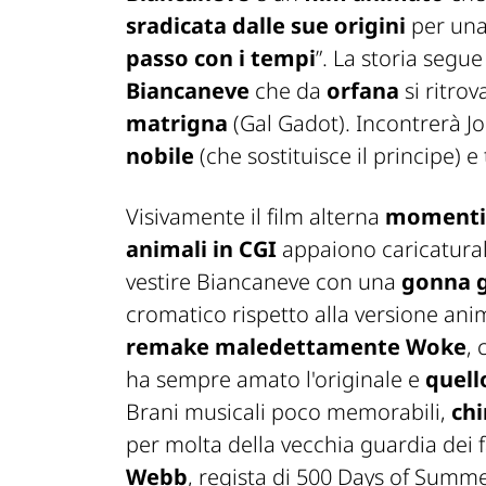
sradicata dalle sue origini
per una
passo con i tempi
”. La storia segue
Biancaneve
che da
orfana
si ritro
matrigna
(Gal Gadot). Incontrerà 
nobile
(che sostituisce il principe) e
Visivamente il film alterna
momenti s
animali in CGI
appaiono caricaturali
vestire Biancaneve con una
gonna g
cromatico rispetto alla versione ani
remake maledettamente Woke
, 
ha sempre amato l'originale e
quell
Brani musicali poco memorabili,
chi
per molta della vecchia guardia dei
Webb
, regista di
500 Days of Summ