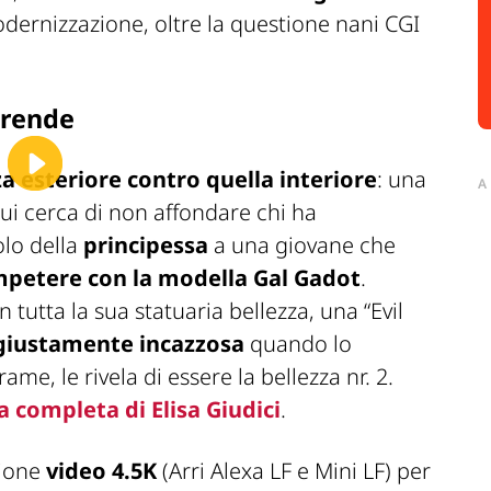
odernizzazione, oltre la questione nani CGI
rprende
za esteriore contro quella interiore
: una
A
cui cerca di non affondare chi ha
olo della
principessa
a una giovane che
ompetere con la modella Gal Gadot
.
tutta la sua statuaria bellezza, una “Evil
giustamente incazzosa
quando lo
me, le rivela di essere la bellezza nr. 2.
a completa di Elisa Giudici
.
zione
video 4.5K
(Arri Alexa LF e Mini LF) per