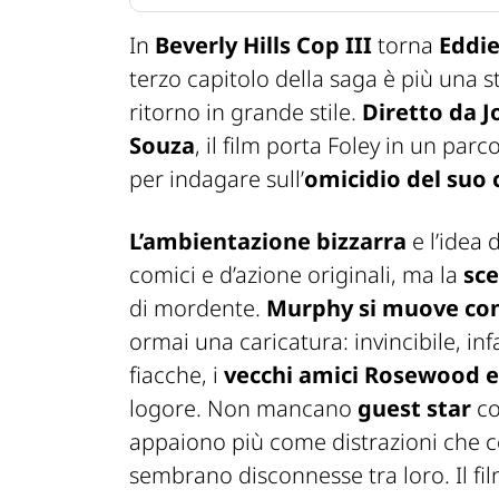
In
Beverly Hills Cop III
torna
Eddi
terzo capitolo della saga è più una 
ritorno in grande stile.
Diretto da J
Souza
, il film porta Foley in un pa
per indagare sull’
omicidio del suo
L’ambientazione bizzarra
e l’idea
comici e d’azione originali, ma la
sce
di mordente.
Murphy si muove con 
ormai una caricatura: invincibile, infa
fiacche, i
vecchi amici Rosewood e
logore. Non mancano
guest star
c
appaiono più come distrazioni che co
sembrano disconnesse tra loro. Il fi