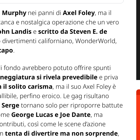
e Murphy
nei panni di
Axel Foley
, ma il
stanca e nostalgica operazione che un vero
ohn Landis
e
scritto da Steven E. de
rco divertimenti californiano, WonderWorld,
 capo
.
 di fondo avrebbero potuto offrire spunti
neggiatura si rivela prevedibile
e priva
il solito carisma
, ma il suo Axel Foley è
llibile, perfino eroico. Le gag risultano
 Serge
tornano solo per riproporre battute
ome
George Lucas e Joe Dante
, ma
ntributi, così come le scene d’azione
lm
tenta di divertire ma non sorprende
,