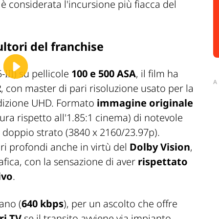
 è considerata l'incursione più fiacca del
ultori del franchise
5-III) su pellicole
100 e 500 ASA
, il film ha
A
2
, con master di pari risoluzione usato per la
edizione UHD. Formato
immagine originale
a rispetto all'1.85:1 cinema) di notevole
doppio strato (3840 x 2160/23.97p).
eri profondi anche in virtù del
Dolby Vision
,
afica, con la sensazione di aver
rispettato
ivo
.
iano (
640 kbps
), per un ascolto che offre
ri TV
se il transito avviene via impianto