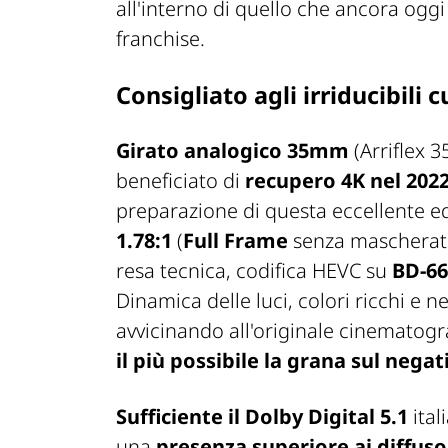
all'interno di quello che ancora oggi
franchise.
Consigliato agli irriducibili c
Girato analogico 35mm
(Arriflex 3
beneficiato di
recupero 4K nel 202
preparazione di questa eccellente 
1.78:1
(
Full Frame
senza mascheratur
resa tecnica, codifica HEVC su
BD-66
Dinamica delle luci, colori ricchi e n
avvicinando all'originale cinematogr
il più possibile la grana sul negat
Sufficiente il Dolby Digital 5.1
ital
una
presenza superiore ai diffuso