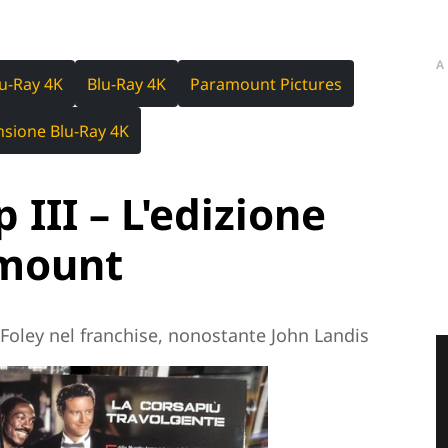
A
lu-Ray 4K
Blu-Ray 4K
Paramount Pictures
nsione Blu-Ray 4K
 III – L'edizione
amount
l Foley nel franchise, nonostante John Landis