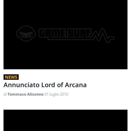
NEWS
Annunciato Lord of Arcana
di
Tommaso Alisonno
01 luglio 2010