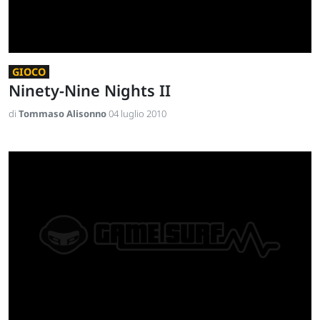
GIOCO
Ninety-Nine Nights II
di
Tommaso Alisonno
04 luglio 2010