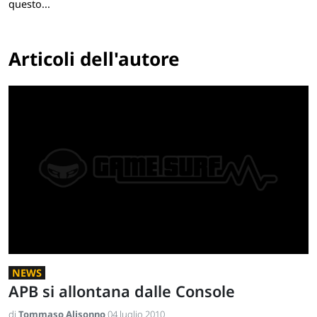
questo...
Articoli dell'autore
NEWS
APB si allontana dalle Console
di
Tommaso Alisonno
04 luglio 2010