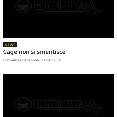
NEWS
Cage non si smentisce
di
Tommaso Alisonno
04 luglio 2010