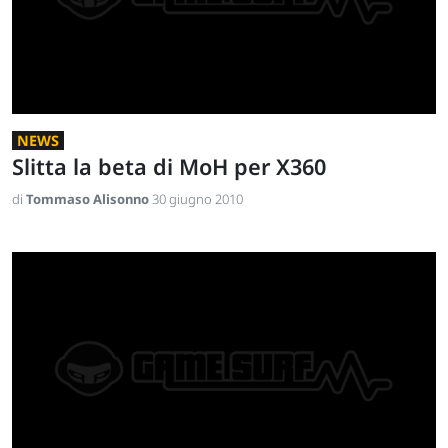
NEWS
Slitta la beta di MoH per X360
di
Tommaso Alisonno
30 giugno 2010