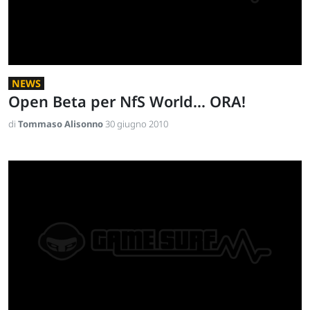
NEWS
Open Beta per NfS World... ORA!
di
Tommaso Alisonno
30 giugno 2010