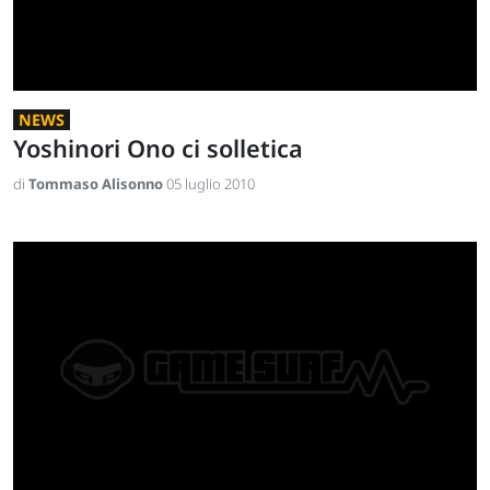
NEWS
Yoshinori Ono ci solletica
di
Tommaso Alisonno
05 luglio 2010