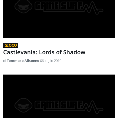
GIOCO
Castlevania: Lords of Shadow
di
Tommaso Alisonno
06 luglio 2010