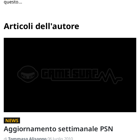
questo...
Articoli dell'autore
NEWS
Aggiornamento settimanale PSN
di
Tommaso Alisonno
06 luglio 2010