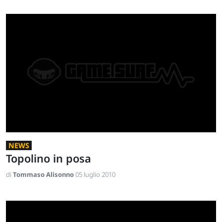
NEWS
Topolino in posa
di
Tommaso Alisonno
05 luglio 2010