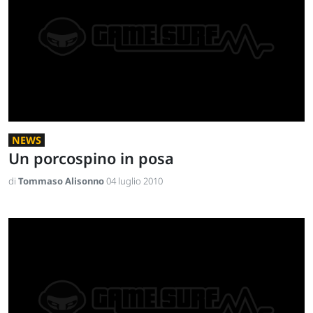
NEWS
Un porcospino in posa
di
Tommaso Alisonno
04 luglio 2010