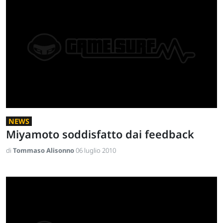
NEWS
Miyamoto soddisfatto dai feedback
di
Tommaso Alisonno
06 luglio 2010