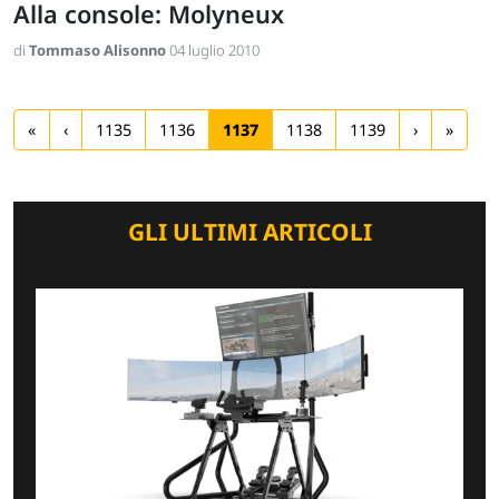
Alla console: Molyneux
di
Tommaso Alisonno
04 luglio 2010
«
‹
1135
1136
1137
1138
1139
›
»
GLI ULTIMI ARTICOLI