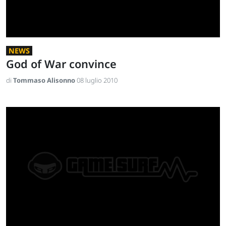
NEWS
God of War convince
di
Tommaso Alisonno
08 luglio 2010