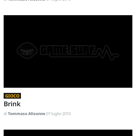
GIOCO
Brink
di
Tommaso Alisonno
07 luglio 2010