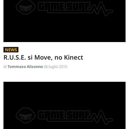
NEWS
R.U.S.E. si Move, no Kinect
di
Tommaso Alisonno
06 luglio 2010