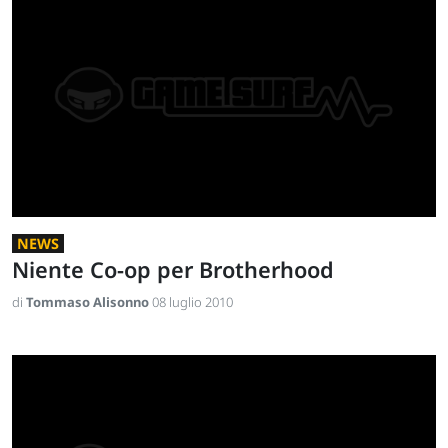
NEWS
Niente Co-op per Brotherhood
di
Tommaso Alisonno
08 luglio 2010