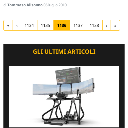
di
Tommaso Alisonno
06 luglio 2010
«
‹
1134
1135
1136
1137
1138
›
»
GLI ULTIMI ARTICOLI