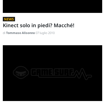
NEWS
Kinect solo in piedi? Macché!
di
Tommaso Alisonno
07 luglio 2010