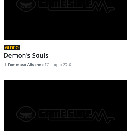
GIOCO
Demon's Souls
di
Tommaso Alisonno
17 giugno 2010