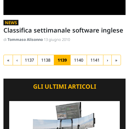
NEWS
Classifica settimanale software inglese
di
Tommaso Alisonno
13 giugno 2010
«
‹
1137
1138
1139
1140
1141
›
»
GLI ULTIMI ARTICOLI