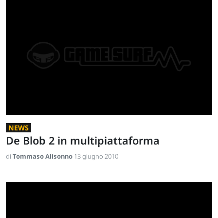
NEWS
De Blob 2 in multipiattaforma
di
Tommaso Alisonno
13 giugno 2010