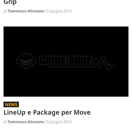
Grip
di
Tommaso Alisonno
15 giugno 2010
NEWS
LineUp e Package per Move
di
Tommaso Alisonno
15 giugno 2010