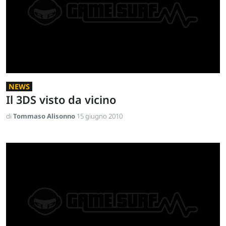
NEWS
Il 3DS visto da vicino
di
Tommaso Alisonno
15 giugno 2010