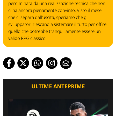
però minata da una realizzazione tecnica che non
ci ha ancora pienamente convinto. Visto il mese
che ci separa dall'uscita, speriamo che gli
sviluppatori riescano a sistemare il tutto per offire
quello che potrebbe tranquillamente essere un
valido RPG classico.
ULTIME ANTEPRIME