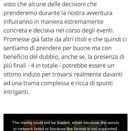
visto che alcune delle decisioni che
prenderemo durante la nostra avventura
influiranno in maniera estremamente
concreta e decisiva nel corso degli eventi.
Promesse già fatte da altri titoli e che quindi ci
sentiamo di prendere per buone ma con
beneficio del dubbio, anche se, la presenza di
più finali - 4 in totale - potrebbe essere un
ottimo indizio per trovarsi realmente davanti
ad una trama complessa e ricca di spunti
intriganti.
This
is
a
The media could not be loaded, either because the server
modal
window.
or network failed or because the format is not supported.