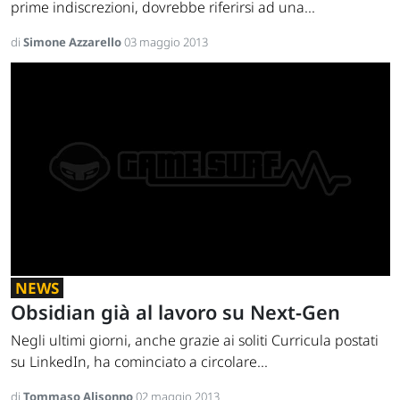
prime indiscrezioni, dovrebbe riferirsi ad una...
di
Simone Azzarello
03 maggio 2013
NEWS
Obsidian già al lavoro su Next-Gen
Negli ultimi giorni, anche grazie ai soliti Curricula postati
su LinkedIn, ha cominciato a circolare...
di
Tommaso Alisonno
02 maggio 2013