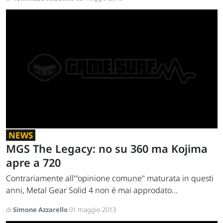
NEWS
MGS The Legacy: no su 360 ma Kojima
apre a 720
Contrariamente all'"opinione comune" maturata in questi
anni, Metal Gear Solid 4 non é mai approdato...
di
Simone Azzarello
01 maggio 2013