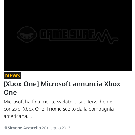
NEWS
[Xbox One] Microsoft annuncia Xbox
One
Microsoft ha finalmente svelato la sua terza home
console: Xbox One il nome scelto dalla compagnia
americana....
di
Simone Azzarello
20 maggio 2013