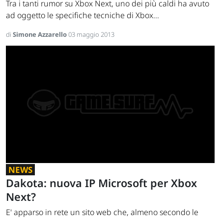
Tra i tanti rumor su Xbox Next, uno dei più caldi ha avuto
ad oggetto le specifiche tecniche di Xbox...
di
Simone Azzarello
03 maggio 2013
NEWS
Dakota: nuova IP Microsoft per Xbox
Next?
E' apparso in rete un sito web che, almeno secondo le