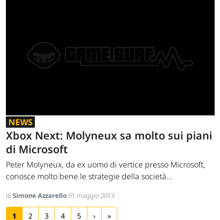
NEWS
Xbox Next: Molyneux sa molto sui piani
di Microsoft
Peter Molyneux, da ex uomo di vertice presso Microsoft,
conosce molto bene le strategie della società...
di
Simone Azzarello
01 maggio 2013
1
2
3
4
5
›
»