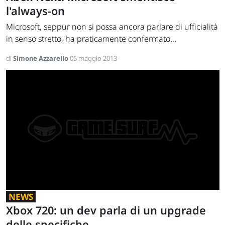
l'always-on
Microsoft, seppur non si possa ancora parlare di ufficialità
in senso stretto, ha praticamente confermato...
di
Simone Azzarello
05 maggio 2013
NEWS
Xbox 720: un dev parla di un upgrade
delle specifiche