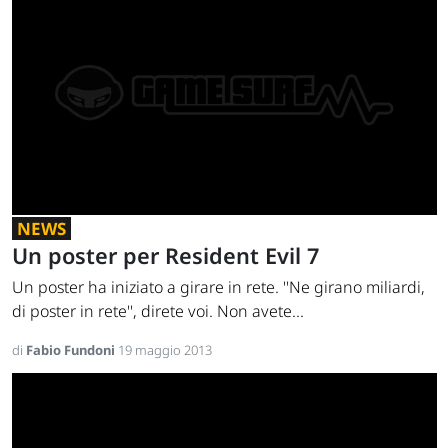
NEWS
Un poster per Resident Evil 7
Un poster ha iniziato a girare in rete. ''Ne girano miliardi,
di poster in rete'', direte voi. Non avete...
di
Fabio Fundoni
19 maggio 2013