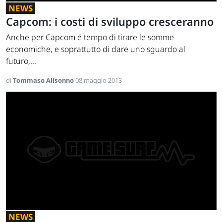
NEWS
Capcom: i costi di sviluppo cresceranno
Anche per Capcom é tempo di tirare le somme
economiche, e soprattutto di dare uno sguardo al
futuro,...
di
Tommaso Alisonno
08 maggio 2013
NEWS