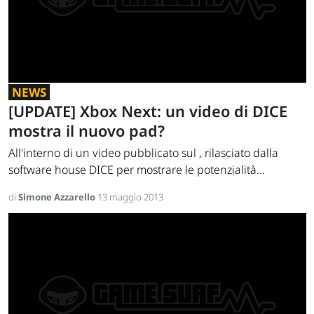
NEWS
[UPDATE] Xbox Next: un video di DICE
mostra il nuovo pad?
All'interno di un video pubblicato sul , rilasciato dalla
software house DICE per mostrare le potenzialità...
di
Simone Azzarello
13 maggio 2013