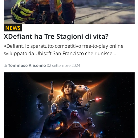
NEWS
XDefiant ha Tre Stagioni di vita?
XDefiant, lo sparatutto competitivo free-to-play online
sviluppato da Ubisoft San Francisco che riunisce...
di
Tommaso Alisonno
02 settembre 2024