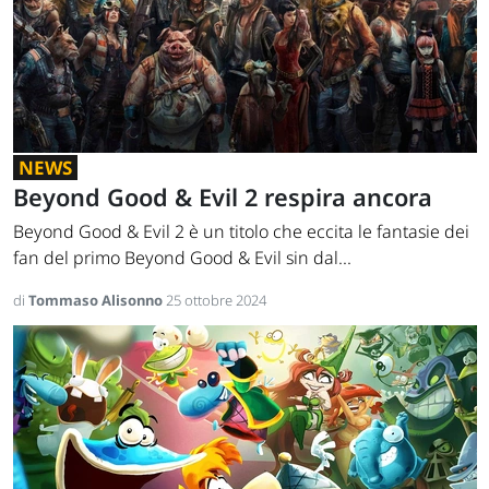
NEWS
Beyond Good & Evil 2 respira ancora
Beyond Good & Evil 2 è un titolo che eccita le fantasie dei
fan del primo Beyond Good & Evil sin dal...
di
Tommaso Alisonno
25 ottobre 2024