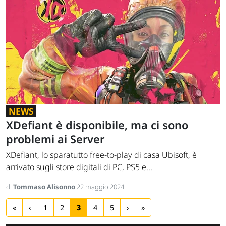
NEWS
XDefiant è disponibile, ma ci sono
problemi ai Server
XDefiant, lo sparatutto free-to-play di casa Ubisoft, è
arrivato sugli store digitali di PC, PS5 e...
di
Tommaso Alisonno
22 maggio 2024
«
‹
1
2
3
4
5
›
»