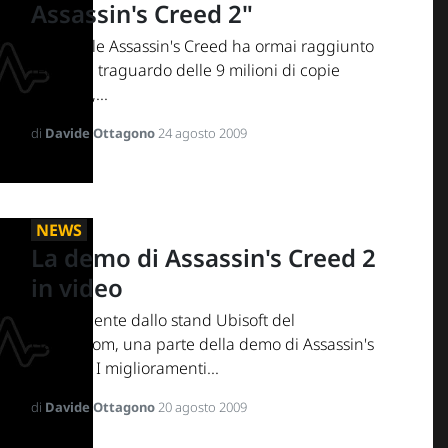
Assassin's Creed 2"
L'originale Assassin's Creed ha ormai raggiunto
l'enorme traguardo delle 9 milioni di copie
vendute,...
di
Davide Ottagono
24 agosto 2009
NEWS
La demo di Assassin's Creed 2
in video
Direttamente dallo stand Ubisoft del
GamesCom, una parte della demo di Assassin's
Creed 2. I miglioramenti...
di
Davide Ottagono
20 agosto 2009