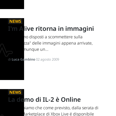
NEWS
I'm Alive ritorna in immagini
Non siamo disposti a scommettere sulla
"freschezza" delle immagini appena arrivate,
ma é comunque un...
di
Luca Gambino
02 agosto 2009
NEWS
La demo di IL-2 è Online
Vi informiamo che come previsto, dalla serata di
ieri sul Marketplace di Xbox Live é disponibile