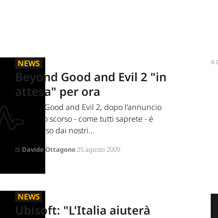
NEWS
A
Beyond Good and Evil 2 "in
attesa" per ora
Beyond Good and Evil 2, dopo l'annuncio
dell'anno scorso - come tutti saprete - é
scomparso dai nostri...
di
Davide Ottagono
25 agosto 2009
NEWS
Ubisoft: "L'Italia aiuterà