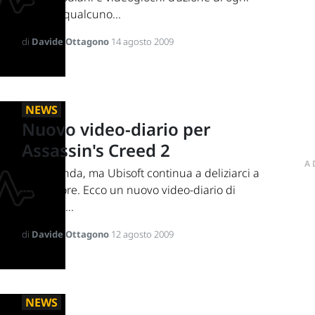
tipo, c'é qualcuno...
di
Davide Ottagono
14 agosto 2009
NEWS
Nuovo video-diario per
Assassin's Creed 2
A
Notte fonda, ma Ubisoft continua a deliziarci a
tutte le ore. Ecco un nuovo video-diario di
sviluppo...
di
Davide Ottagono
12 agosto 2009
NEWS