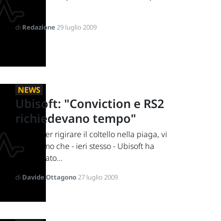
la...
di
Redazione
29 luglio 2009
NEWS
Ubisoft: "Conviction e RS2
richiedevano tempo"
Giusto per rigirare il coltello nella piaga, vi
ricordiamo che - ieri stesso - Ubisoft ha
confermato...
di
Davide Ottagono
27 luglio 2009