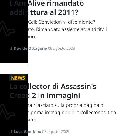
I Am Alive rimandato
addirittura al 2011?
Splinter Cell: Conviction vi dice niente?
Rimandato. Rimandato assieme ad altri titoli
Ubisoft fino...
di
Davide Ottagono
09 agosto 2009
NEWS
La collector di Assassin's
Creed 2 in immagini
Ubisoft ha rilasciato sulla propria pagina di
Twitter la prima immagine della collector edition
di Assassin's...
di
Luca Gambino
03 agosto 2009