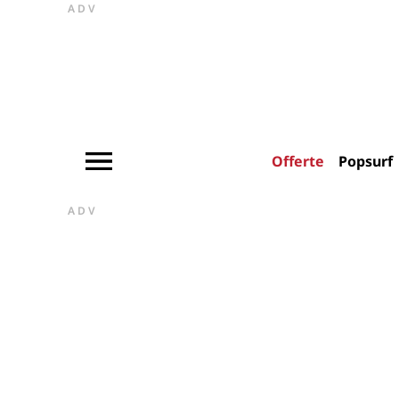
ADV
Offerte
Popsurf
ADV