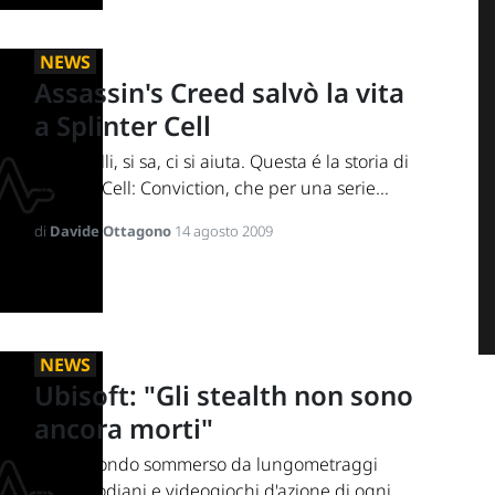
NEWS
Assassin's Creed salvò la vita
a Splinter Cell
Tra fratelli, si sa, ci si aiuta. Questa é la storia di
Splinter Cell: Conviction, che per una serie...
di
Davide Ottagono
14 agosto 2009
NEWS
Ubisoft: "Gli stealth non sono
ancora morti"
In un mondo sommerso da lungometraggi
hollywoodiani e videogiochi d'azione di ogni