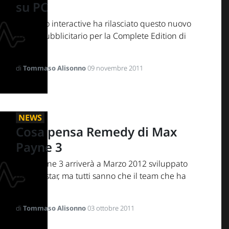
su PC
Take-Two interactive ha rilasciato questo nuovo
trailer pubblicitario per la Complete Edition di
L.A....
di
Tommaso Alisonno
09 novembre 2011
NEWS
Cosa pensa Remedy di Max
Payne 3
Max Payne 3 arriverà a Marzo 2012 sviluppato
da Rockstar, ma tutti sanno che il team che ha
dato i...
di
Tommaso Alisonno
03 ottobre 2011