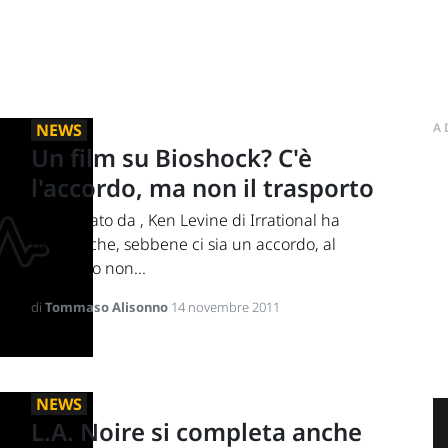
NEWS
A
Un film su Bioshock? C'è
l'accordo, ma non il trasporto
Intervistato da , Ken Levine di Irrational ha
rivelato che, sebbene ci sia un accordo, al
momento non...
di
Tommaso Alisonno
14 novembre 2011
NEWS
L.A. Noire si completa anche