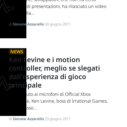
bisogno di presentazioni, ha rilasciato un video
tratto dalla...
di
Simone Azzarello
30 giugno 2011
NEWS
Ken Levine e i motion
controller, meglio se slegati
dall'esperienza di gioco
principale
Intervenuto ai microfoni di Official Xbox
Magazine, Ken Levine, boss di Irrational Games,
ha espresso...
di
Simone Azzarello
23 giugno 2011