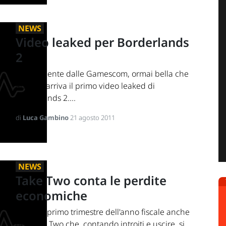
NEWS
Video leaked per Borderlands
2
Direttamente dalle Gamescom, ormai bella che
andata, arriva il primo video leaked di
Borderlands 2....
di
Luca Gambino
21 agosto 2011
NEWS
Take Two conta le perdite
economiche
Fine del primo trimestre dell'anno fiscale anche
per Take Two che, contando introiti e uscire, si