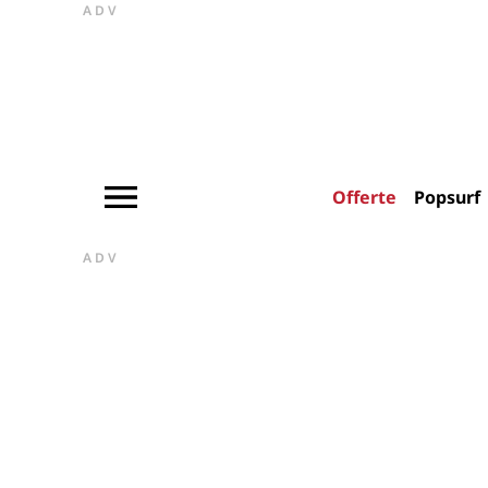
ADV
Offerte
Popsurf
ADV