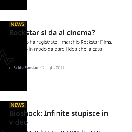
NEWS
Rockstar si da al cinema?
Take Two ha registrato il marchio Rockstar Films,
descritto in modo da dare l'idea che la casa
possa...
di
Fabio Fundoni
07 luglio 2011
NEWS
Bioshock: Infinite stupisce in
video
Ken Levine, sviluppatore che non ha certo