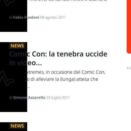
vede...
di
Fabio Fundoni
08 agosto 2011
NEWS
Comic Con: la tenebra uccide
in video...
A
Digital Extremes, in occasione del Comic Con,
ha deciso di alleviare la (lunga) attesa che
separa i...
di
Simone Azzarello
23 luglio 2011
NEWS