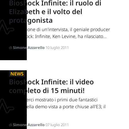
Bioshock Infinite: il ruolo di
Elizabeth e il volto del
protagonista
In occasione di un'intervista, il geniale producer
di Bioshock: Infinite, Ken Levine, ha rilasciato...
di
Simone Azzarello
10 luglio 2011
NEWS
Bioshock Infinite: il video
completo di 15 minuti!
Dopo averci mostrato i primi due fantastici
minuti della demo vista a porte chiuse all'E3; il
portale...
di
Simone Azzarello
07 luglio 2011