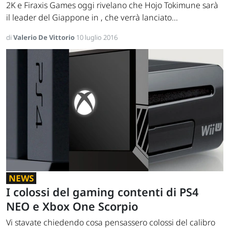
2K e Firaxis Games oggi rivelano che Hojo Tokimune sarà
il leader del Giappone in , che verrà lanciato...
di
Valerio De Vittorio
10 luglio 2016
NEWS
I colossi del gaming contenti di PS4
NEO e Xbox One Scorpio
Vi stavate chiedendo cosa pensassero colossi del calibro