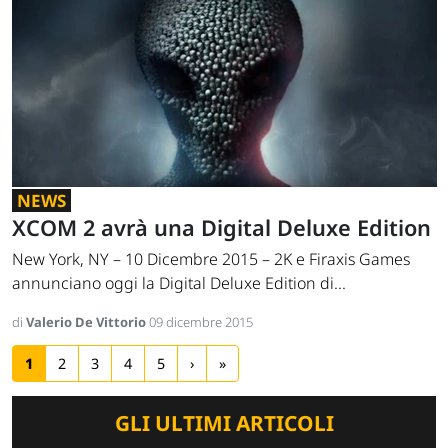
NEWS
XCOM 2 avrà una Digital Deluxe Edition
New York, NY – 10 Dicembre 2015 – 2K e Firaxis Games
annunciano oggi la Digital Deluxe Edition di...
di
Valerio De Vittorio
09 dicembre 2015
1
2
3
4
5
›
»
GLI ULTIMI ARTICOLI