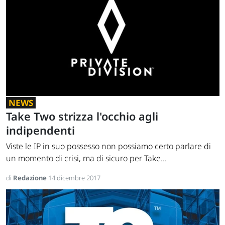
NEWS
Take Two strizza l'occhio agli
indipendenti
Viste le IP in suo possesso non possiamo certo parlare di
un momento di crisi, ma di sicuro per Take...
di
Redazione
14 dicembre 2017