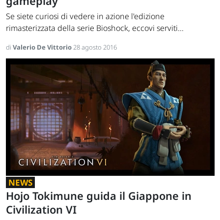
gameplay
Se siete curiosi di vedere in azione l'edizione
rimasterizzata della serie Bioshock, eccovi serviti...
di
Valerio De Vittorio
28 agosto 2016
NEWS
Hojo Tokimune guida il Giappone in
Civilization VI