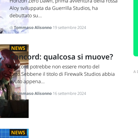
Horizon Zero Dawn, prima avventura della rossa
Aloy sviluppata da Guerrilla Studios, ha
debuttato su...
di
Tommaso Alisonno
19 settembre 2024
NEWS
Concord: qualcosa si muove?
Concord potrebbe non essere morto del
A
tutto.Sebbene il titolo di Firewalk Studios abbia
avuto appena...
di
Tommaso Alisonno
16 settembre 2024
NEWS