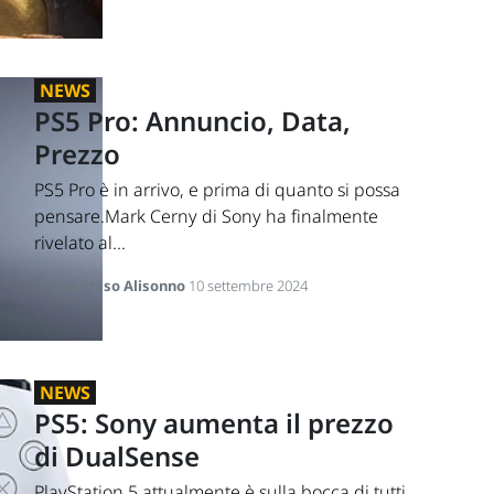
NEWS
PS5 Pro: Annuncio, Data,
Prezzo
PS5 Pro è in arrivo, e prima di quanto si possa
pensare.Mark Cerny di Sony ha finalmente
rivelato al...
di
Tommaso Alisonno
10 settembre 2024
NEWS
PS5: Sony aumenta il prezzo
di DualSense
PlayStation 5 attualmente è sulla bocca di tutti