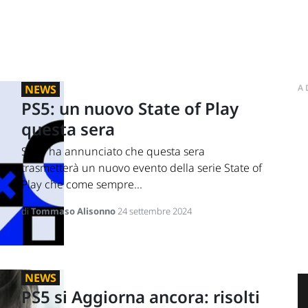
NEWS
A
PS5: un nuovo State of Play
questa sera
Sony ha annunciato che questa sera
trasmetterà un nuovo evento della serie State of
Play che come sempre...
di
Tommaso Alisonno
24 settembre 2024
NEWS
PS5 si Aggiorna ancora: risolti