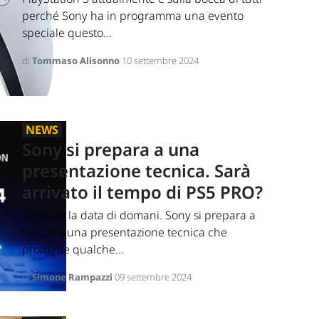
perché Sony ha in programma una evento
speciale questo...
di
Tommaso Alisonno
10 settembre 2024
NEWS
Sony si prepara a una
presentazione tecnica. Sarà
arrivato il tempo di PS5 PRO?
Segnate la data di domani. Sony si prepara a
lanciare una presentazione tecnica che
promette qualche...
di
Simone Rampazzi
09 settembre 2024