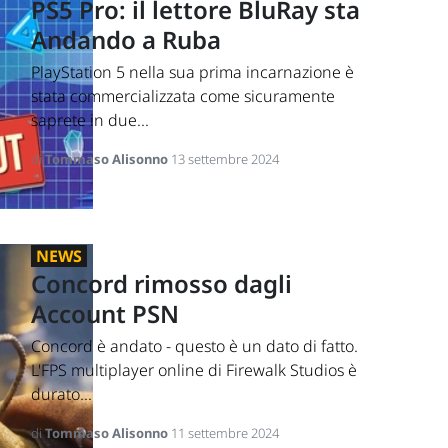
PS5 Pro: il lettore BluRay sta
Andando a Ruba
PlayStation 5 nella sua prima incarnazione è
stata commercializzata come sicuramente
saprete in due...
di
Tommaso Alisonno
13 settembre 2024
NEWS
Concord rimosso dagli
Account PSN
Concord è andato - questo è un dato di fatto.
L'FPS multiplayer online di Firewalk Studios è
durato...
di
Tommaso Alisonno
11 settembre 2024