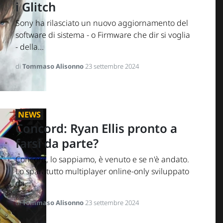
i Glitch
Sony ha rilasciato un nuovo aggiornamento del
software di sistema - o Firmware che dir si voglia
- della...
di
Tommaso Alisonno
23 settembre 2024
NEWS
Concord: Ryan Ellis pronto a
farsi da parte?
Concord, lo sappiamo, è venuto e se n'è andato.
Lo sparatutto multiplayer online-only sviluppato
da...
di
Tommaso Alisonno
23 settembre 2024