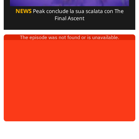
NEWS
Peak conclude la sua scalata con The
Final Ascent