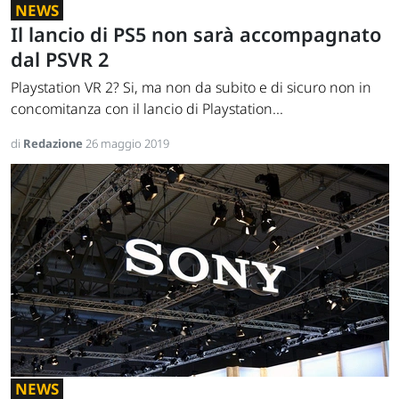
NEWS
Il lancio di PS5 non sarà accompagnato
dal PSVR 2
Playstation VR 2? Si, ma non da subito e di sicuro non in
concomitanza con il lancio di Playstation...
di
Redazione
26 maggio 2019
NEWS