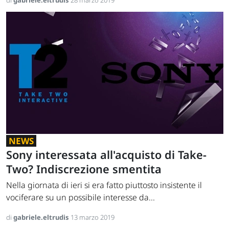
di
gabriele.eltrudis
28 marzo 2019
NEWS
Sony interessata all'acquisto di Take-
Two? Indiscrezione smentita
Nella giornata di ieri si era fatto piuttosto insistente il
vociferare su un possibile interesse da...
di
gabriele.eltrudis
13 marzo 2019