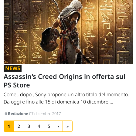
NEWS
Assassin's Creed Origins in offerta sul
PS Store
Come , dopo , Sony propone un altro titolo del momento.
Da oggi e fino alle 15 di domenica 10 dicembre,...
di
Redazione
07 dicembre 2017
1
2
3
4
5
›
»