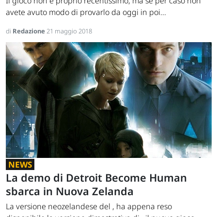
Il gioco non è proprio recentissimo, ma se per caso non
avete avuto modo di provarlo da oggi in poi...
di
Redazione
21 maggio 2018
NEWS
La demo di Detroit Become Human
sbarca in Nuova Zelanda
La versione neozelandese del , ha appena reso