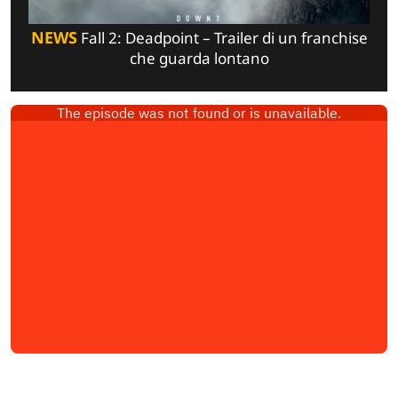
NEWS
Fall 2: Deadpoint – Trailer di un franchise
che guarda lontano