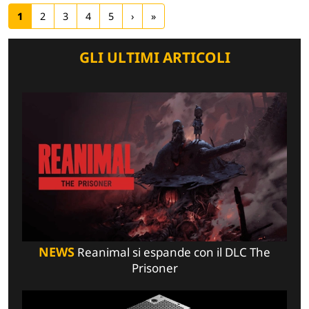
1
2
3
4
5
›
»
GLI ULTIMI ARTICOLI
NEWS
Reanimal si espande con il DLC The
Prisoner