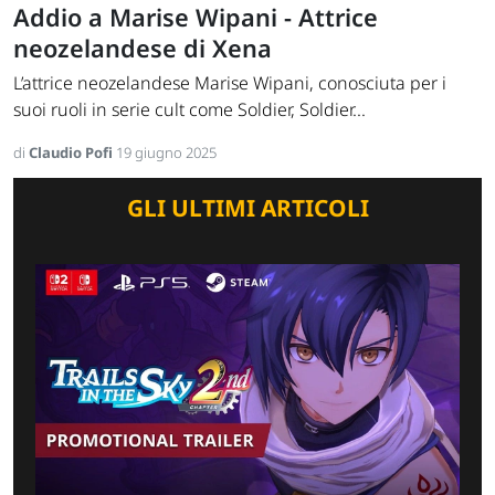
Addio a Marise Wipani - Attrice
neozelandese di Xena
L’attrice neozelandese Marise Wipani, conosciuta per i
suoi ruoli in serie cult come Soldier, Soldier...
di
Claudio Pofi
19 giugno 2025
GLI ULTIMI ARTICOLI