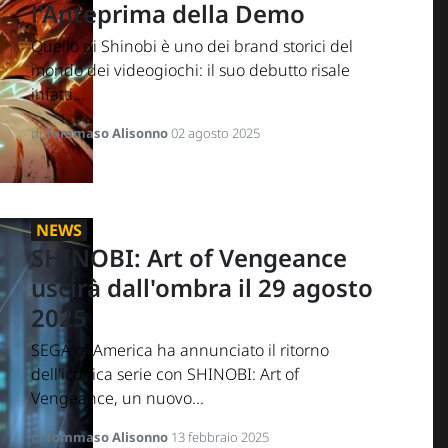
l'Anteprima della Demo
Quello di Shinobi è uno dei brand storici del
mondo dei videogiochi: il suo debutto risale
infatti...
di
Tommaso Alisonno
02 agosto 2025
NEWS
SHINOBI: Art of Vengeance
uscirà dall'ombra il 29 agosto
2025
SEGA of America ha annunciato il ritorno
dell'iconica serie con SHINOBI: Art of
Vengeance, un nuovo...
di
Tommaso Alisonno
13 febbraio 2025