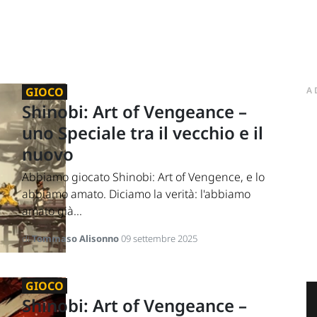
GIOCO
A
Shinobi: Art of Vengeance –
uno Speciale tra il vecchio e il
nuovo
Abbiamo giocato Shinobi: Art of Vengence, e lo
abbiamo amato. Diciamo la verità: l'abbiamo
amato già...
di
Tommaso Alisonno
09 settembre 2025
GIOCO
Shinobi: Art of Vengeance –