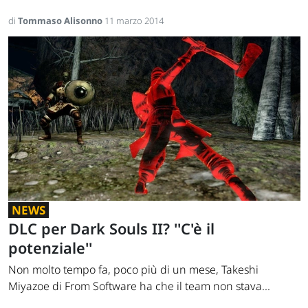
di
Tommaso Alisonno
11 marzo 2014
NEWS
DLC per Dark Souls II? ''C'è il
potenziale''
Non molto tempo fa, poco più di un mese, Takeshi
Miyazoe di From Software ha che il team non stava...