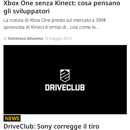
Xbox One senza Kinect: cosa pensano
gli sviluppatori
La notizia di Xbox One presto sul mercato a 399€
sprovvista di Kinect è ormai di , così come le...
di
Tommaso Alisonno
14 maggio 2014
NEWS
DriveClub: Sony corregge il tiro