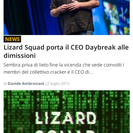
NEWS
Lizard Squad porta il CEO Daybreak alle
dimissioni
Sembra priva di lieto fine la vicenda che vede coinvolti i
membri del collettivo cracker e il CEO di...
di
Davide Ambrosiani
22 luglio 2015