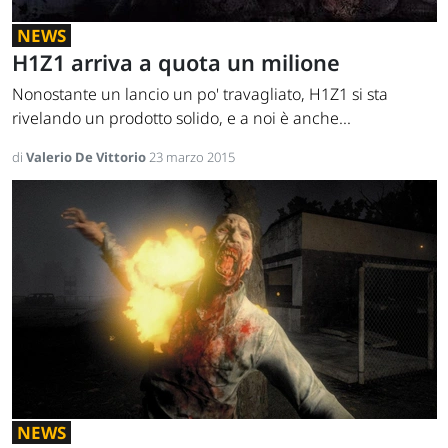
NEWS
H1Z1 arriva a quota un milione
Nonostante un lancio un po' travagliato, H1Z1 si sta
rivelando un prodotto solido, e a noi è anche...
di
Valerio De Vittorio
23 marzo 2015
NEWS