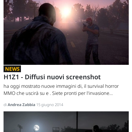
NEWS
H1Z1 - Diffusi nuovi screenshot
ha oggi mostrato nuove immagini di, il survival horror
MMO che uscirà su e . Siete pronti per l'invasione...
di
Andrea Zabbia
15 giugno 2014