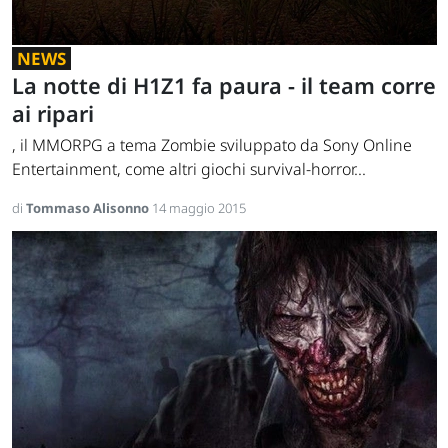
NEWS
La notte di H1Z1 fa paura - il team corre
ai ripari
, il MMORPG a tema Zombie sviluppato da Sony Online
Entertainment, come altri giochi survival-horror...
di
Tommaso Alisonno
14 maggio 2015