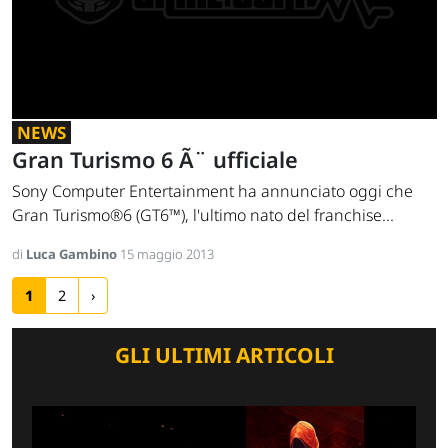
NEWS
Gran Turismo 6 Ã¨ ufficiale
Sony Computer Entertainment ha annunciato oggi che
Gran Turismo®6 (GT6™), l'ultimo nato del franchise...
di
Luca Gambino
15 maggio 2013
1
2
›
GLI ULTIMI ARTICOLI