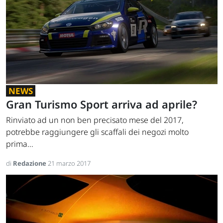
NEWS
Gran Turismo Sport arriva ad aprile?
Rinviato ad un non ben precisato mese del 2017,
potrebbe raggiungere gli scaffali dei negozi molto
prima...
di
Redazione
21 marzo 2017