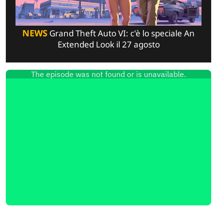
NEWS
Grand Theft Auto VI: c'è lo speciale An
Extended Look il 27 agosto