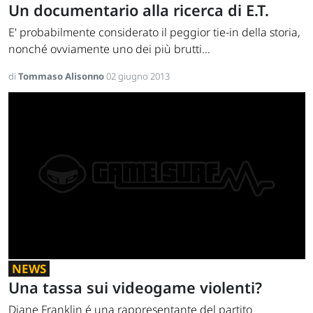
Un documentario alla ricerca di E.T.
E' probabilmente considerato il peggior tie-in della storia,
nonché ovviamente uno dei più brutti...
di
Tommaso Alisonno
02 giugno 2013
NEWS
Una tassa sui videogame violenti?
Diane Franklin é una rappresentante del partito