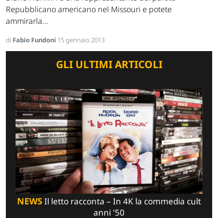
Repubblicano americano nel Missouri e potete
ammirarla...
di
Fabio Fundoni
15 gennaio 2013
GLI ULTIMI ARTICOLI
NEWS
Il letto racconta – In 4K la commedia cult
anni '50