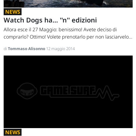
NEWS
Watch Dogs ha... ''n'' edizioni
Allora esce il 27 Maggio: benissimo! Avete deciso di
comprarlo? Ottimo! Volete prenotarlo per non lasciarvelo...
di
Tommaso Alisonno
12 maggio 2014
NEWS