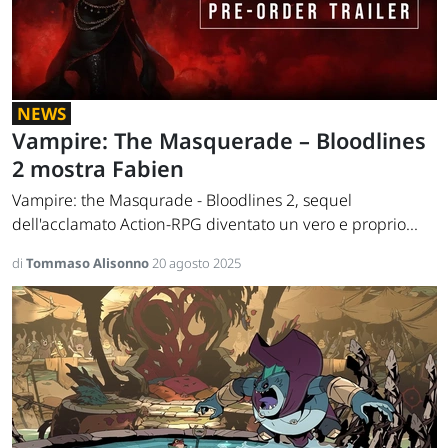
NEWS
Vampire: The Masquerade – Bloodlines
2 mostra Fabien
Vampire: the Masqurade - Bloodlines 2, sequel
dell'acclamato Action-RPG diventato un vero e proprio...
di
Tommaso Alisonno
20 agosto 2025