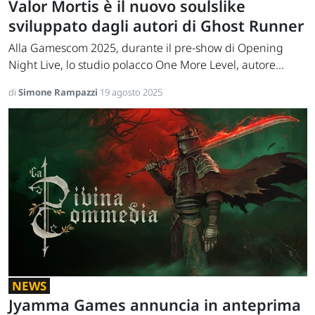
Valor Mortis è il nuovo soulslike
sviluppato dagli autori di Ghost Runner
Alla Gamescom 2025, durante il pre-show di Opening
Night Live, lo studio polacco One More Level, autore...
di
Simone Rampazzi
19 agosto 2025
NEWS
Jyamma Games annuncia in anteprima