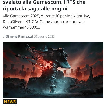
svelato alla Gamescom, l’RTS che
riporta la saga alle origini
Alla Gamescom 2025, durante l’OpeningNightLive,
DeepSilver e KINGArtGames hanno annunciato
Warhammer40,000:...
di
Simone Rampazzi
20 agosto 2025
NEWS