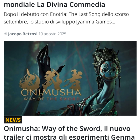
mondiale La Divina Commedia
Dopo il debutto con Enotria: The Last Song dello scorso
settembre, lo studio di sviluppo Jyamma Games...
di
Jacopo Retrosi
19 agosto 2025
NEWS
Onimusha: Way of the Sword, il nuovo
trailer ci mostra gli esperimenti Genma