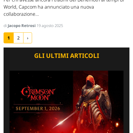
World, Capcom ha annunciato una nuova
collaborazione...
di
Jacopo Retrosi
19 agosto 2025
1
2
›
GLI ULTIMI ARTICOLI