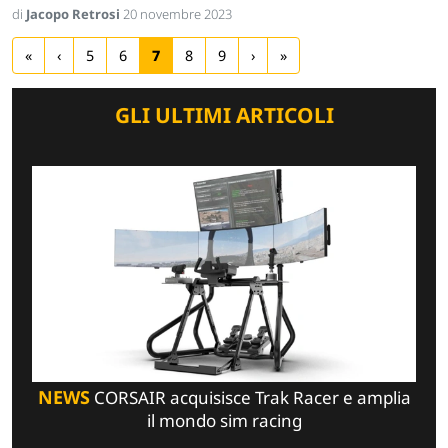
di
Jacopo Retrosi
20 novembre 2023
«
‹
5
6
7
8
9
›
»
GLI ULTIMI ARTICOLI
NEWS
CORSAIR acquisisce Trak Racer e amplia
il mondo sim racing