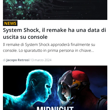
NEWS
System Shock, il remake ha una data di
uscita su console
Il remake di System Shock approderà finalmente su
console. Lo sparatutto in prima persona in chiave...
di
Jacopo Retrosi
13 marzo 2024